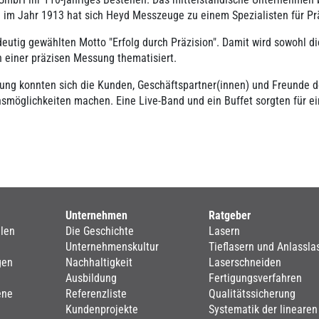
n im Jahr 1913 hat sich Heyd Messzeuge zu einem Spezialisten für P
utig gewählten Motto "Erfolg durch Präzision". Damit wird sowohl d
 einer präzisen Messung thematisiert.
ung konnten sich die Kunden, Geschäftspartner(innen) und Freunde 
nsmöglichkeiten machen. Eine Live-Band und ein Buffet sorgten für e
Unternehmen
Ratgeber
len
Die Geschichte
Lasern
Unternehmenskultur
Tieflasern und Anlassla
gen
Nachhaltigkeit
Laserschneiden
Ausbildung
Fertigungsverfahren
ene
Referenzliste
Qualitätssicherung
Kundenprojekte
Systematik der linearen