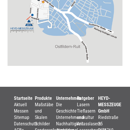
Startseite
Produkte
Unternehmen
Ratgeber
HEYD-
Aktuell
Maßstäbe
Die
Lasern
MESSZEUGE
Messen
und
Geschichte
Tieflasern
GmbH
Sitemap
Skalen
Unternehmenskultur
und
Riedstraße
Datenschutz
Schilder
Nachhaltigkeit
Anlasslasern
25